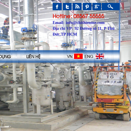
Hotline:
08567 55555
Email: info@chithienme.com
Địa chỉ VP: 92 Đường số 11, P Thủ
Đức,TP HCM
 DỤNG
LIÊN HỆ