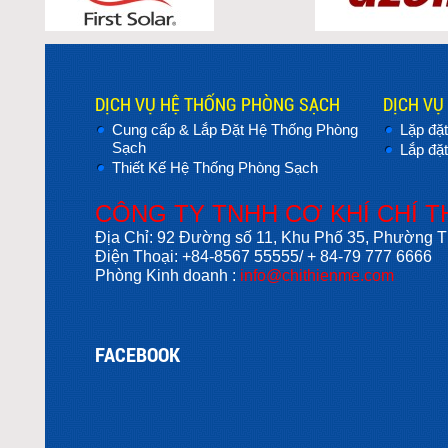
DỊCH VỤ HỆ THỐNG PHÒNG SẠCH
DỊCH VỤ
Cung cấp & Lắp Đặt Hệ Thống Phòng
Lặp đặ
Sạch
Lắp đặt
Thiết Kế Hệ Thống Phòng Sạch
CÔNG TY TNHH CƠ KHÍ CHÍ T
Địa Chỉ: 92 Đường số 11, Khu Phố 35, Phường
Điện Thoại:
+84-8567 55555/ + 84-79 777 6666
Phòng Kinh doanh :
info@chithienme.com
FACEBOOK