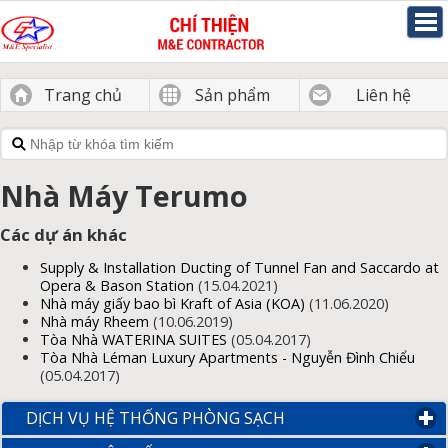
Trang chủ
Sản phẩm
Liên hệ
Nhà Máy Terumo
Các dự án khác
Supply & Installation Ducting of Tunnel Fan and Saccardo at
Opera & Bason Station
(15.04.2021)
Nhà máy giấy bao bì Kraft of Asia (KOA)
(11.06.2020)
Nhà máy Rheem
(10.06.2019)
Tòa Nhà WATERINA SUITES
(05.04.2017)
Tòa Nhà Léman Luxury Apartments - Nguyễn Đình Chiểu
(05.04.2017)
DỊCH VỤ HỆ THỐNG PHÒNG SẠCH
click to expand conte